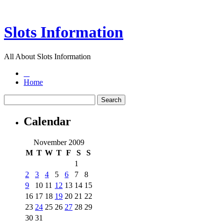
Slots Information
All About Slots Information
Home
Calendar
November 2009
M
T
W
T
F
S
S
1
2
3
4
5
6
7
8
9
10
11
12
13
14
15
16
17
18
19
20
21
22
23
24
25
26
27
28
29
30
31