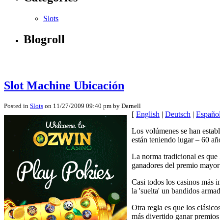
Slots
Blogroll
Slot Machine Ubicación
Posted in
Slots
on 11/27/2009 09:40 pm by Darnell
[
English
|
Deutsch
|
Españo
Los volúmenes se han estable
están teniendo lugar – 60 año
La norma tradicional es que 
ganadores del premio mayor …
Casi todos los casinos más i
la 'suelta' un bandidos armad
Otra regla es que los clásic
más divertido ganar premios