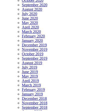
October 2020
September 2020
August 2020
July 2020
June 2020
May 2020
April 2020
March 2020
February 2020
January 2020
December 2019
November 2019
October 2019
September 2019
August 2019
July 2019
June 2019
May 2019
April 2019
March 2019
February 2019
January 2019
December 2018
November 2018
September 2018