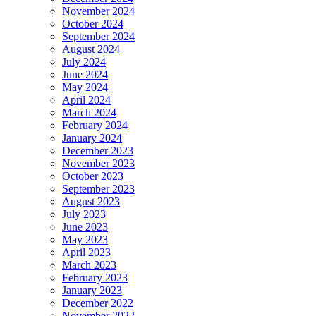
November 2024
October 2024
September 2024
August 2024
July 2024
June 2024
May 2024
April 2024
March 2024
February 2024
January 2024
December 2023
November 2023
October 2023
September 2023
August 2023
July 2023
June 2023
May 2023
April 2023
March 2023
February 2023
January 2023
December 2022
November 2022