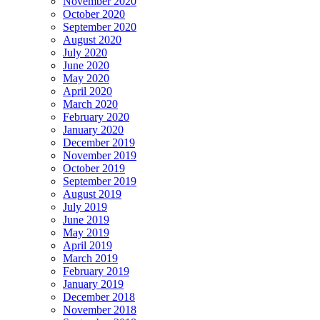
November 2020
October 2020
September 2020
August 2020
July 2020
June 2020
May 2020
April 2020
March 2020
February 2020
January 2020
December 2019
November 2019
October 2019
September 2019
August 2019
July 2019
June 2019
May 2019
April 2019
March 2019
February 2019
January 2019
December 2018
November 2018