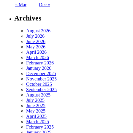
« Mar
Dec »
Archives
August 2026
July 2026
June 2026
May 2026
April 2026
March 2026
February 2026
January 2026
December 2025
November 2025
October 2025
September 2025
August 2025
July 2025
June 2025
May 2025
April 2025
March 2025
February 2025
January 2025