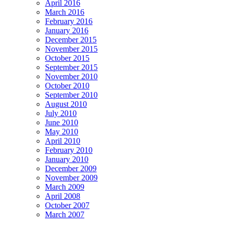
April 2016
March 2016
February 2016
January 2016
December 2015
November 2015
October 2015
September 2015
November 2010
October 2010
September 2010
August 2010
July 2010
June 2010
May 2010
April 2010
February 2010
January 2010
December 2009
November 2009
March 2009
April 2008
October 2007
March 2007