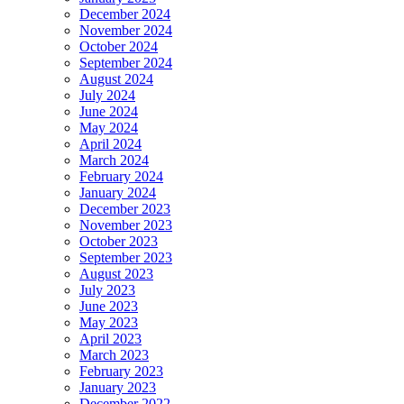
December 2024
November 2024
October 2024
September 2024
August 2024
July 2024
June 2024
May 2024
April 2024
March 2024
February 2024
January 2024
December 2023
November 2023
October 2023
September 2023
August 2023
July 2023
June 2023
May 2023
April 2023
March 2023
February 2023
January 2023
December 2022