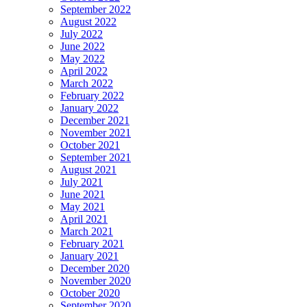
September 2022
August 2022
July 2022
June 2022
May 2022
April 2022
March 2022
February 2022
January 2022
December 2021
November 2021
October 2021
September 2021
August 2021
July 2021
June 2021
May 2021
April 2021
March 2021
February 2021
January 2021
December 2020
November 2020
October 2020
September 2020