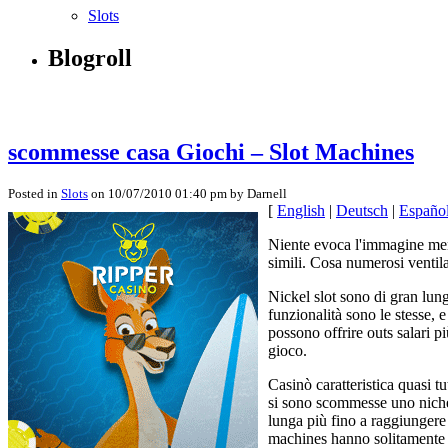
Slots
Blogroll
scommesse casa Giochi – Slot Machines
Posted in
Slots
on 10/07/2010 01:40 pm by Darnell
[
English
|
Deutsch
|
Españo
Niente evoca l'immagine menta
simili. Cosa numerosi ventilat
Nickel slot sono di gran lun
funzionalità sono le stesse, 
possono offrire outs salari p
gioco.
Casinò caratteristica quasi t
si sono scommesse uno nichel
lunga più fino a raggiungere 
machines hanno solitamente 