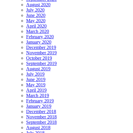
August 2020
July 2020
June 2020
May 2020
April 2020
March 2020
February 2020
January 2020
December 2019
November 2019
October 2019
September 2019
August 2019
July 2019
June 2019
May 2019
April 2019
March 2019
February 2019
January 2019
December 2018
November 2018
September 2018
August 2018
July 2018