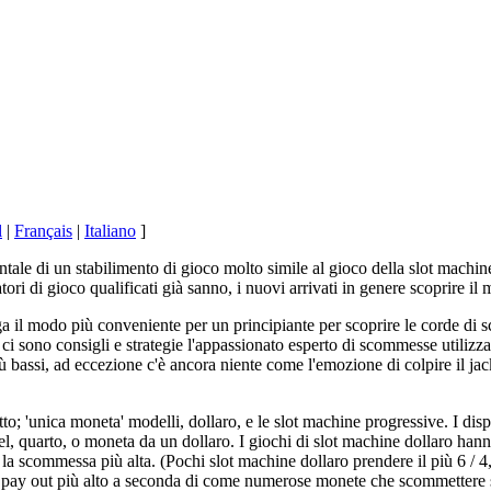
l
|
Français
|
Italiano
]
le di un stabilimento di gioco molto simile al gioco della slot machine. 
ori di gioco qualificati già sanno, i nuovi arrivati in genere scoprire il 
ga il modo più conveniente per un principiante per scoprire le corde di
e ci sono consigli e strategie l'appassionato esperto di scommesse utilizza
iù bassi, ad eccezione c'è ancora niente come l'emozione di colpire il jac
utto; 'unica moneta' modelli, dollaro, e le slot machine progressive. I di
, quarto, o moneta da un dollaro. I giochi di slot machine dollaro hanno 
la scommessa più alta. (Pochi slot machine dollaro prendere il più 6 / 4
pay out più alto a seconda di come numerose monete che scommettere su.