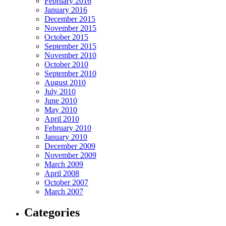
February 2016
January 2016
December 2015
November 2015
October 2015
September 2015
November 2010
October 2010
September 2010
August 2010
July 2010
June 2010
May 2010
April 2010
February 2010
January 2010
December 2009
November 2009
March 2009
April 2008
October 2007
March 2007
Categories