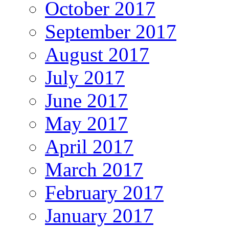
October 2017
September 2017
August 2017
July 2017
June 2017
May 2017
April 2017
March 2017
February 2017
January 2017