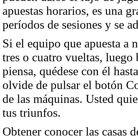
apuestas horarios, es una gr
períodos de sesiones y se ad
Si el equipo que apuesta a 
tres o cuatro vueltas, luego
piensa, quédese con él hast
olvide de pulsar el botón Co
de las máquinas. Usted quie
tus triunfos.
Obtener conocer las casas d