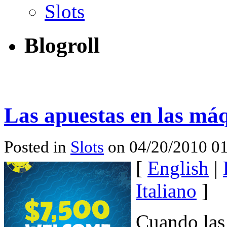
Slots
Blogroll
Las apuestas en las má
Posted in
Slots
on 04/20/2010 01
[
English
|
Italiano
]
Cuando las