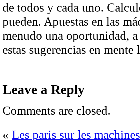
de todos y cada uno. Calcul
pueden. Apuestas en las má
menudo una oportunidad, a
estas sugerencias en mente 
Leave a Reply
Comments are closed.
«
Les paris sur les machines