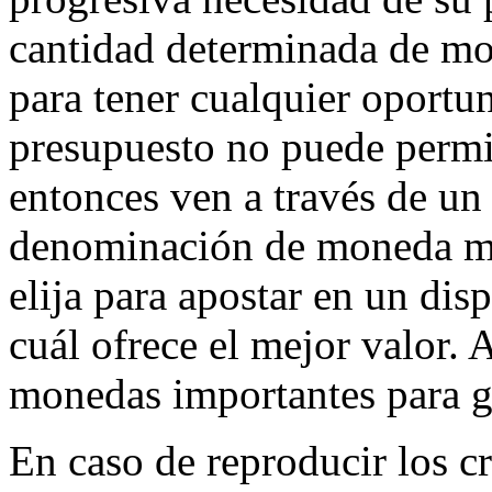
cantidad determinada de mo
para tener cualquier oportun
presupuesto no puede permi
entonces ven a través de un
denominación de moneda má
elija para apostar en un dis
cuál ofrece el mejor valor.
monedas importantes para 
En caso de reproducir los c