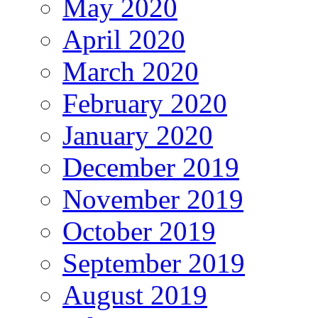
May 2020
April 2020
March 2020
February 2020
January 2020
December 2019
November 2019
October 2019
September 2019
August 2019