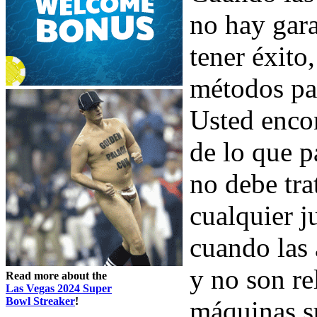
no hay gara
tener éxito
métodos par
Usted encon
de lo que p
no debe tra
cualquier 
cuando las 
y no son rel
Read more about the
Las Vegas 2024 Super
Bowl Streaker
!
máquinas su