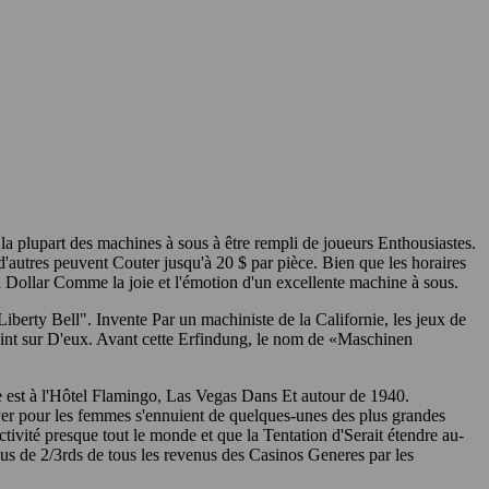
 la plupart des machines à sous à être rempli de joueurs Enthousiastes.
d'autres peuvent Couter jusqu'à 20 $ par pièce. Bien que les horaires
u Dollar Comme la joie et l'émotion d'un excellente machine à sous.
rty Bell". Invente Par un machiniste de la Californie, les jeux de
peint sur D'eux. Avant cette Erfindung, le nom de «Maschinen
ée est à l'Hôtel Flamingo, Las Vegas Dans Et autour de 1940.
ver pour les femmes s'ennuient de quelques-unes des plus grandes
tivité presque tout le monde et que la Tentation d'Serait étendre au-
plus de 2/3rds de tous les revenus des Casinos Generes par les