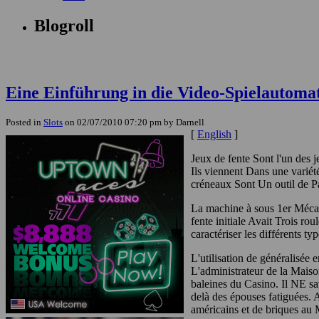
Blogroll
Eine Einführung in die Video-Spielautoma
Posted in
Slots
on 02/07/2010 07:20 pm by Darnell
[
English
]
Jeux de fente Sont l'un des j
Ils viennent Dans une variét
créneaux Sont Un outil de Pa
La machine à sous 1er Mécan
fente initiale Avait Trois r
caractériser les différents
L'utilisation de généralisée
L'administrateur de la Mais
baleines du Casino. Il NE sa
delà des épouses fatiguées. A
américains et de briques au 