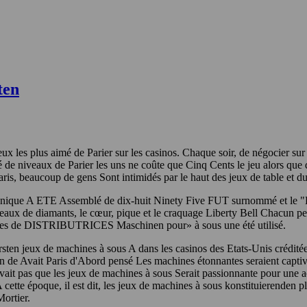
ten
eux les plus aimé de Parier sur les casinos. Chaque soir, de négocier sur
é de niveaux de Parier les uns ne coûte que Cinq Cents le jeu alors que 
ris, beaucoup de gens Sont intimidés par le haut des jeux de table et d
ique A ETE Assemblé de dix-huit Ninety Five FUT surnommé et le "Libe
ouleaux de diamants, le cœur, pique et le craquage Liberty Bell Chacun 
 types de DISTRIBUTRICES Maschinen pour» à sous une été utilisé.
 ersten jeux de machines à sous A dans les casinos des Etats-Unis crédit
on de Avait Paris d'Abord pensé Les machines étonnantes seraient capti
vait pas que les jeux de machines à sous Serait passionnante pour une ac
 cette époque, il est dit, les jeux de machines à sous konstituierenden 
Mortier.