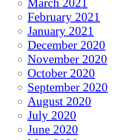
March 2021
February 2021
January 2021
December 2020
November 2020
October 2020
September 2020
August 2020
July 2020
June 2020