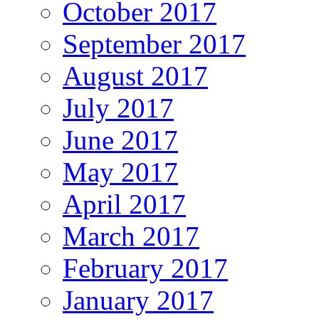
October 2017
September 2017
August 2017
July 2017
June 2017
May 2017
April 2017
March 2017
February 2017
January 2017