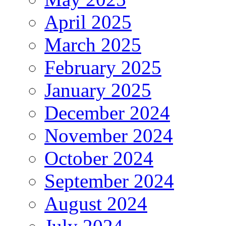
April 2025
March 2025
February 2025
January 2025
December 2024
November 2024
October 2024
September 2024
August 2024