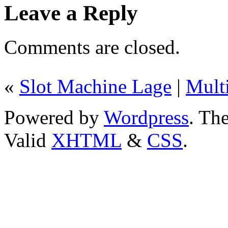
Leave a Reply
Comments are closed.
«
Slot Machine Lage
|
Mult
Powered by
Wordpress
. T
Valid
XHTML
&
CSS
.