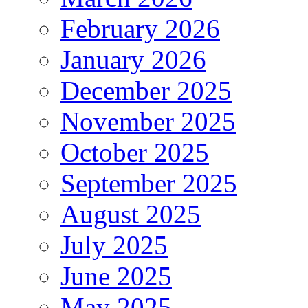
February 2026
January 2026
December 2025
November 2025
October 2025
September 2025
August 2025
July 2025
June 2025
May 2025