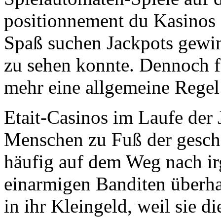
positionnement du Kasinos 
Spaß suchen Jackpots gewin
zu sehen konnte. Dennoch fi
mehr eine allgemeine Regel 
Etait-Casinos im Laufe der J
Menschen zu Fuß der geschä
häufig auf dem Weg nach ir
einarmigen Banditen überha
in ihr Kleingeld, weil sie d