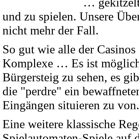
… gekitzel
und zu spielen. Unsere Überl
nicht mehr der Fall.
So gut wie alle der Casino
Komplexe … Es ist möglich
Bürgersteig zu sehen, es g
die "perdre" ein bewaffnete
Eingängen situieren zu von
Eine weitere klassische Rege
Spielautomaten-Spiele auf 