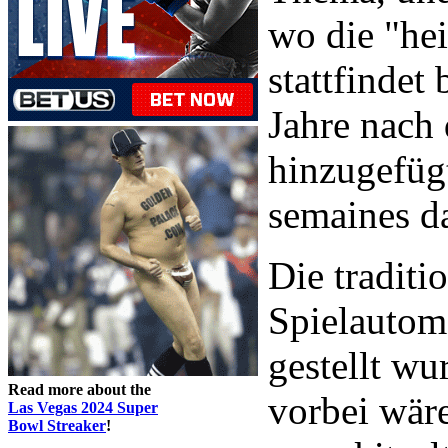
wo die "he
stattfindet
Jahre nach
hinzugefüg
semaines da
Die traditi
Spielautom
gestellt wu
Read more about the
vorbei wär
Las Vegas 2024 Super
Bowl Streaker
!