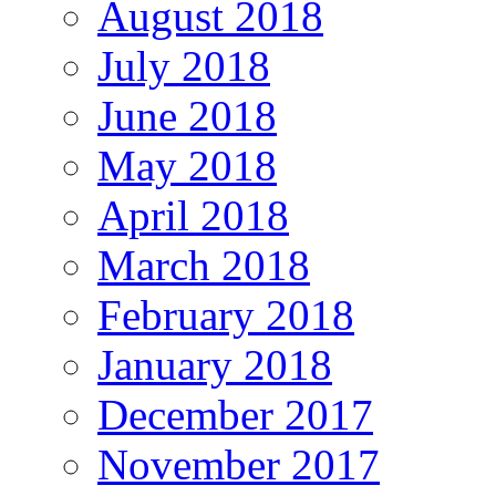
August 2018
July 2018
June 2018
May 2018
April 2018
March 2018
February 2018
January 2018
December 2017
November 2017