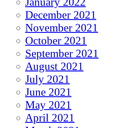
January 2022
December 2021
November 2021
October 2021
September 2021
August 2021
July 2021
June 2021
May 2021
April 2021