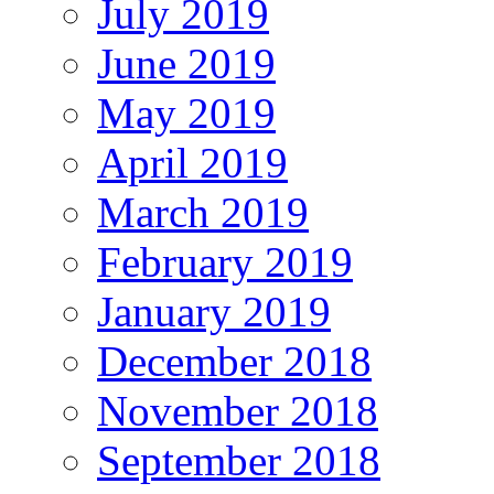
July 2019
June 2019
May 2019
April 2019
March 2019
February 2019
January 2019
December 2018
November 2018
September 2018