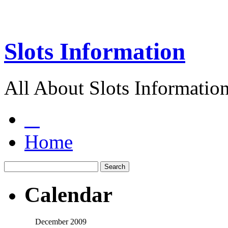
Slots Information
All About Slots Informatio
Home
Calendar
December 2009